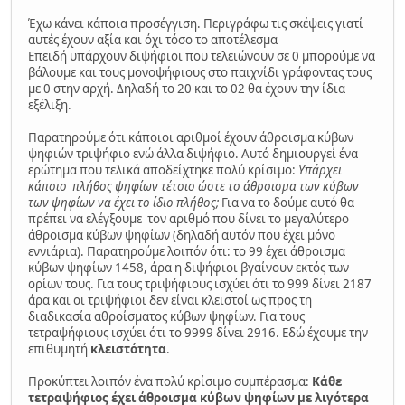
Έχω κάνει κάποια προσέγγιση. Περιγράφω τις σκέψεις γιατί
αυτές έχουν αξία και όχι τόσο το αποτέλεσμα
Επειδή υπάρχουν διψήφιοι που τελειώνουν σε 0 μπορούμε να
βάλουμε και τους μονοψήφιους στο παιχνίδι γράφοντας τους
με 0 στην αρχή. Δηλαδή το 20 και το 02 θα έχουν την ίδια
εξέλιξη.
Παρατηρούμε ότι κάποιοι αριθμοί έχουν άθροισμα κύβων
ψηφιών τριψήφιο ενώ άλλα διψήφιο. Αυτό δημιουργεί ένα
ερώτημα που τελικά αποδείχτηκε πολύ κρίσιμο:
Υπάρχει
κάποιο πλήθος ψηφίων τέτοιο ώστε το άθροισμα των κύβων
των ψηφίων να έχει το ίδιο πλήθος;
Για να το δούμε αυτό θα
πρέπει να ελέγξουμε τον αριθμό που δίνει το μεγαλύτερο
άθροισμα κύβων ψηφίων (δηλαδή αυτόν που έχει μόνο
εννιάρια). Παρατηρούμε λοιπόν ότι: το 99 έχει άθροισμα
κύβων ψηφίων 1458, άρα η διψήφιοι βγαίνουν εκτός των
ορίων τους. Για τους τριψήφιους ισχύει ότι το 999 δίνει 2187
άρα και οι τριψήφιοι δεν είναι κλειστοί ως προς τη
διαδικασία αθροίσματος κύβων ψηφίων. Για τους
τετραψήφιους ισχύει ότι το 9999 δίνει 2916. Εδώ έχουμε την
επιθυμητή
κλειστότητα
.
Προκύπτει λοιπόν ένα πολύ κρίσιμο συμπέρασμα:
Κάθε
τετραψήφιος έχει άθροισμα κύβων ψηφίων με λιγότερα