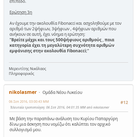
επίπεδο.
Ερώτηση 3η
Αν έχουμε την ακολουθία Fibonacci και ασχοληθούμε με τον
αριθμό των 2ψήφιων, 3ψήφιων , 4ψήφιων αριθμών που
ανήκουν σε αυτή, έχει νόημα η ερώτηση:
"Βρείτε μέχρι και τους 500ψήφιους αριθμούς , ποια
κατηγορία έχει τη μεγαλύτερη συχνότητα αριθμών
εμφάνισης στην ακολουθία Fibonacci;"
Μερεντίτης Νικόλαος
Πληροφορικός
nikolasmer
Ομάδα Νέου Λυκείου
06 Σεπ 2016, 03:00:43 ΜΜ
#12
Τελευταία τροποποίηση
: 06 Σεπ 2016, 04:01:35 ΜΜ από nikolasmer
Με βάση την παραπάνω ανάλυση του Κυρίου Παπαργύρη
δίνω μια άσκηση που νομίζω ότι καλύπτει τον αρχικό
συλλογισμό μου.