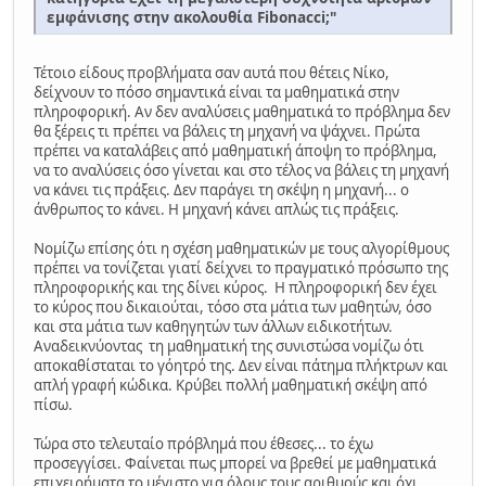
εμφάνισης στην ακολουθία Fibonacci;"
Τέτοιο είδους προβλήματα σαν αυτά που θέτεις Νίκο,
δείχνουν το πόσο σημαντικά είναι τα μαθηματικά στην
πληροφορική. Αν δεν αναλύσεις μαθηματικά το πρόβλημα δεν
θα ξέρεις τι πρέπει να βάλεις τη μηχανή να ψάχνει. Πρώτα
πρέπει να καταλάβεις από μαθηματική άποψη το πρόβλημα,
να το αναλύσεις όσο γίνεται και στο τέλος να βάλεις τη μηχανή
να κάνει τις πράξεις. Δεν παράγει τη σκέψη η μηχανή... ο
άνθρωπος το κάνει. Η μηχανή κάνει απλώς τις πράξεις.
Νομίζω επίσης ότι η σχέση μαθηματικών με τους αλγορίθμους
πρέπει να τονίζεται γιατί δείχνει το πραγματικό πρόσωπο της
πληροφορικής και της δίνει κύρος. Η πληροφορική δεν έχει
το κύρος που δικαιούται, τόσο στα μάτια των μαθητών, όσο
και στα μάτια των καθηγητών των άλλων ειδικοτήτων.
Αναδεικνύοντας τη μαθηματική της συνιστώσα νομίζω ότι
αποκαθίσταται το γόητρό της. Δεν είναι πάτημα πλήκτρων και
απλή γραφή κώδικα. Κρύβει πολλή μαθηματική σκέψη από
πίσω.
Τώρα στο τελευταίο πρόβλημά που έθεσες... το έχω
προσεγγίσει. Φαίνεται πως μπορεί να βρεθεί με μαθηματικά
επιχειρήματα το μέγιστο για όλους τους αριθμούς και όχι