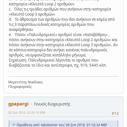
κατηγορία «Κλειστό Loop 2 αριθμών»
c. Όλες τις τριάδες αριθμών που ανήκουν στην κατηγορία
«Κλειστό Loop 3 αριθμών»
d. Το άθροισμα των αριθμών που δεν ανήκουν σε καμία από
τις 3 παραπάνω ειδικές κατηγορίες αριθμών που
αναφέρθηκαν.
e. Πόσοι «Παλινδρομικοί» αριθμοί είναι «Καταβόθρες» ,
πόσοι ανήκουν στην κατηγορία «Κλειστό Loop 2 αριθμών» και
πόσοι ανήκουν στην κατηγορία «Κλειστό Loop 3 αριθμών». Αν
σε κάποια κατηγορία δεν ανήκει κανένας παλινδρομικός
αριθμός, να εμφανίζεται κατάλληλο μήνυμα.
Σημείωση: Παλινδρομικοί λέγονται οι αριθμοί που
διαβάζονται το ίδιο και αντίστροφα, πχ. 919, 5445 κλπ.
Μερεντίτης Νικόλαος
Πληροφορικός
gpapargi
Γενικός διαχειριστής
06 Σεπ 2016, 03:26:19 ΜΜ
#13
Παράθεση από: nikolasmer στις 06 Σεπ 2016, 01:16:34 ΜΜ