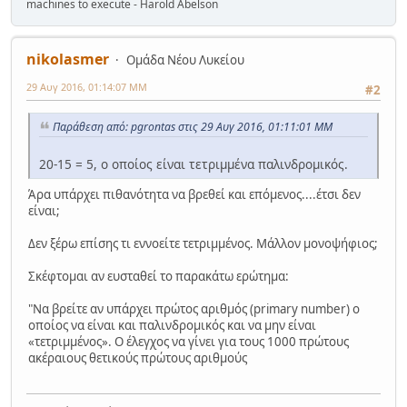
machines to execute - Harold Abelson
nikolasmer
Ομάδα Νέου Λυκείου
29 Αυγ 2016, 01:14:07 ΜΜ
#2
Παράθεση από: pgrontas στις 29 Αυγ 2016, 01:11:01 ΜΜ
20-15 = 5, ο οποίος είναι τετριμμένα παλινδρομικός.
Άρα υπάρχει πιθανότητα να βρεθεί και επόμενος....έτσι δεν
είναι;
Δεν ξέρω επίσης τι εννοείτε τετριμμένος. Μάλλον μονοψήφιος;
Σκέφτομαι αν ευσταθεί το παρακάτω ερώτημα:
"Να βρείτε αν υπάρχει πρώτος αριθμός (primary number) ο
οποίος να είναι και παλινδρομικός και να μην είναι
«τετριμμένος». Ο έλεγχος να γίνει για τους 1000 πρώτους
ακέραιους θετικούς πρώτους αριθμούς