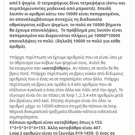
από 5 ψηφία. Ο τετραψήφιος δίνει τετραψήφιο (έστω και
συμπληρώνοντας μηδενικά από μπροστά). Επειδή
λοιπόν οι αριθμοί κάτω του 10000 είναι πεπερασμένοι,
αν επαναλαμβάνουμε συνεχώς τη διαδικασία
αθροίσματος κύβων ψηφίων, το πολύ σε 10000 βήματα
θα έχουμε επαναλήψεις. Το πρόβλημά μας λοιπόν είναι
πεπερασμένο και διερευνάται πλήρως με 10000*10000
επαναλήψεις το πολύ. (δηλαδή 10000 το πολύ για κάθε
αριθμό).
Υπάρχει περίπτωση να έχουμε αριθμούς που να είναι ίσοι με
το άθροισμα των κύβων των ψηφίων τους. Αυτοί θα
λειτουργούν σαν
«καταβόθρες»
. Αν πέσεις σε αυτόν δε θα
βγεις ποτέ. Υπάρχει περίπτωση να βρεις κύκλο από δίδυμους
αριθμούς που ο ένας να σε παραπέμπει στον άλλο. Υπάρχει
περίπτωση να βρεις και ομάδα 3,4 κλπ αριθμών που σε
στέλνουν κυκλικά ο ένας στον άλλο και πάλι από την αρχή. Το
σίγουρο είναι ότι αν πέσεις σε loop 1,2,3,4 κλπ αριθμών μετά
δεν βγαίνεις από εκεί. Επίσης σίγουρο είναι ότι όλοι οι
αριθμοί μέχρι το 10000 κάποια στιγμή θα πέσουν σε loop.
Μερικά δοκιμαστικά τρεξίματα έδωσαν κάποια ενδεικτικά
συμπεράσματα.
Κάποιοι αριθμοί είναι καταβόθρες όπως ο 153.
1^3+5^3+3^3=153. Άλλη καταβόθρα είναι 407.
Loop 2 αριθμών είναι το ζευγάρι 919-1459. Ο ένας σε