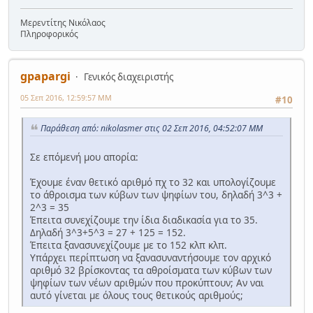
Μερεντίτης Νικόλαος
Πληροφορικός
gpapargi
Γενικός διαχειριστής
05 Σεπ 2016, 12:59:57 ΜΜ
#10
Παράθεση από: nikolasmer στις 02 Σεπ 2016, 04:52:07 ΜΜ
Σε επόμενή μου απορία:
Έχουμε έναν θετικό αριθμό πχ το 32 και υπολογίζουμε
το άθροισμα των κύβων των ψηφίων του, δηλαδή 3^3 +
2^3 = 35
Έπειτα συνεχίζουμε την ίδια διαδικασία για το 35.
Δηλαδή 3^3+5^3 = 27 + 125 = 152.
Έπειτα ξανασυνεχίζουμε με το 152 κλπ κλπ.
Υπάρχει περίπτωση να ξανασυναντήσουμε τον αρχικό
αριθμό 32 βρίσκοντας τα αθροίσματα των κύβων των
ψηφίων των νέων αριθμών που προκύπτουν; Αν ναι
αυτό γίνεται με όλους τους θετικούς αριθμούς;