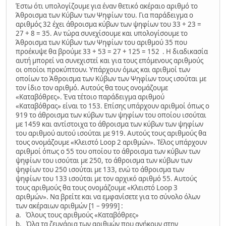
Έστω ότι υπολογίζουμε για έναν θετικό ακέραιο αριθμό το
Άθροισμα των Κύβων των Ψηφίων του. Για παράδειγμα ο
αριθμός 32 έχει άθροισμα κύβων των ψηφίων του 33 + 23 =
27 + 8 = 35. Αν τώρα συνεχίσουμε και υπολογίσουμε το
Άθροισμα των Κύβων των Ψηφίων του αριθμού 35 που
προέκυψε θα βρούμε 33 + 53 = 27 + 125 = 152 . Η διαδικασία
αυτή μπορεί να συνεχιστεί και για τους επόμενους αριθμούς
οι οποίοι προκύπτουν. Υπάρχουν όμως και αριθμοί των
οποίων το Άθροισμα των Κύβων των Ψηφίων τους ισούται με
τον ίδιο τον αριθμό. Αυτούς θα τους ονομάζουμε
«Καταβόθρες». Ένα τέτοιο παράδειγμα αριθμού
«Καταβόθρας» είναι το 153. Επίσης υπάρχουν αριθμοί όπως ο
919 το άθροισμα των κύβων των ψηφίων του οποίου ισούται
με 1459 και αντίστοιχα το άθροισμα των κύβων των ψηφίων
του αριθμού αυτού ισούται με 919. Αυτούς τους αριθμούς θα
τους ονομάζουμε «Κλειστό Loop 2 αριθμών». Τέλος υπάρχουν
αριθμοί όπως ο 55 του οποίου το άθροισμα των κύβων των
ψηφίων του ισούται με 250, το άθροισμα των κύβων των
ψηφίων του 250 ισούται με 133, ενώ το άθροισμα των
ψηφίων του 133 ισούται με τον αρχικό αριθμό 55. Αυτούς
τους αριθμούς θα τους ονομάζουμε «Κλειστό Loop 3
αριθμών». Να βρείτε και να εμφανίσετε για το σύνολο όλων
των ακέραιων αριθμών [1 – 9999] :
a. Όλους τους αριθμούς «Καταβόθρες»
b. Όλα τα ζευγάρια των αριθμών που ανήκουν στην