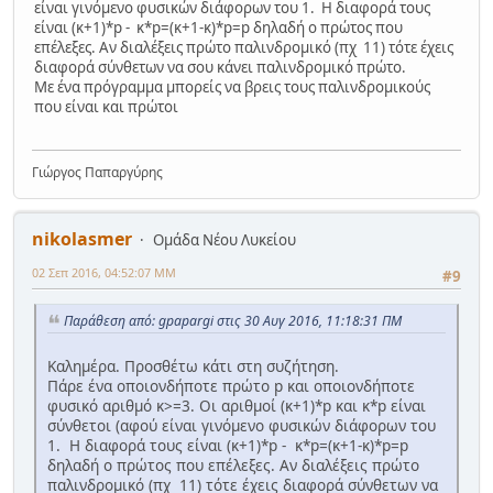
είναι γινόμενο φυσικών διάφορων του 1. Η διαφορά τους
είναι (κ+1)*p - κ*p=(κ+1-κ)*p=p δηλαδή ο πρώτος που
επέλεξες. Αν διαλέξεις πρώτο παλινδρομικό (πχ 11) τότε έχεις
διαφορά σύνθετων να σου κάνει παλινδρομικό πρώτο.
Με ένα πρόγραμμα μπορείς να βρεις τους παλινδρομικούς
που είναι και πρώτοι
Γιώργος Παπαργύρης
nikolasmer
Ομάδα Νέου Λυκείου
02 Σεπ 2016, 04:52:07 ΜΜ
#9
Παράθεση από: gpapargi στις 30 Αυγ 2016, 11:18:31 ΠΜ
Καλημέρα. Προσθέτω κάτι στη συζήτηση.
Πάρε ένα οποιονδήποτε πρώτο p και οποιονδήποτε
φυσικό αριθμό κ>=3. Οι αριθμοί (κ+1)*p και κ*p είναι
σύνθετοι (αφού είναι γινόμενο φυσικών διάφορων του
1. Η διαφορά τους είναι (κ+1)*p - κ*p=(κ+1-κ)*p=p
δηλαδή ο πρώτος που επέλεξες. Αν διαλέξεις πρώτο
παλινδρομικό (πχ 11) τότε έχεις διαφορά σύνθετων να