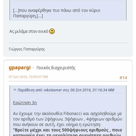
[...]που αναφέρθηκε πιο πάνω από τον κύριο
Παπαργύρη,[...]
Ας μιλάμε στον ενικό
Γιώργος Παπαργύρης
gpapargi
Γενικός διαχειριστής
07 Σεπ 2016, 10:59:07 ΠΜ
#14
Παράθεση από: nikolasmer στις 06 Σεπ 2016, 01:16:34 ΜΜ
Ερώτηση 3η
Αν έχουμε την ακολουθία Fibonacci και ασχοληθούμε με
τον αριθμό των 2ψήφιων, 3ψήφιων , 4ψήφιων αριθμών
που ανήκουν σε αυτή, έχει νόημα η ερώτηση:
"Βρείτε μέχρι και τους 500ψήφιους αριθμούς , ποια
κατηγορία έχει τη μεγαλύτερη συχνότητα αριθμών