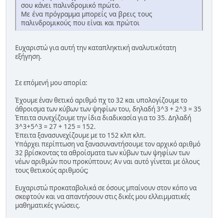
σου κάνει παλινδρομικό πρώτο.
Με ένα πρόγραμμα μπορείς να βρεις τους
παλινδρομικούς που είναι και πρώτοι
Ευχαριστώ για αυτή την καταπληκτική αναλυτικότατη
εξήγηση.
Σε επόμενή μου απορία:
Έχουμε έναν θετικό αριθμό πχ το 32 και υπολογίζουμε το
άθροισμα των κύβων των ψηφίων του, δηλαδή 3^3 + 2^3 = 35
Έπειτα συνεχίζουμε την ίδια διαδικασία για το 35. Δηλαδή
3^3+5^3 = 27 + 125 = 152.
Έπειτα ξανασυνεχίζουμε με το 152 κλπ κλπ.
Υπάρχει περίπτωση να ξανασυναντήσουμε τον αρχικό αριθμό
32 βρίσκοντας τα αθροίσματα των κύβων των ψηφίων των
νέων αριθμών που προκύπτουν; Αν ναι αυτό γίνεται με όλους
τους θετικούς αριθμούς;
Ευχαριστώ προκαταβολικά σε όσους μπαίνουν στον κόπο να
σκεφτούν και να απαντήσουν στις δικές μου ελλειμματικές
μαθηματικές γνώσεις.