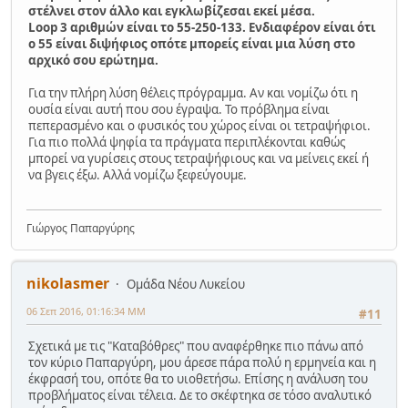
στέλνει στον άλλο και εγκλωβίζεσαι εκεί μέσα.
Loop 3 αριθμών είναι το 55-250-133. Ενδιαφέρον είναι ότι
ο 55 είναι διψήφιος οπότε μπορείς είναι μια λύση στο
αρχικό σου ερώτημα.
Για την πλήρη λύση θέλεις πρόγραμμα. Αν και νομίζω ότι η
ουσία είναι αυτή που σου έγραψα. Το πρόβλημα είναι
πεπερασμένο και ο φυσικός του χώρος είναι οι τετραψήφιοι.
Για πιο πολλά ψηφία τα πράγματα περιπλέκονται καθώς
μπορεί να γυρίσεις στους τετραψήφιους και να μείνεις εκεί ή
να βγεις έξω. Αλλά νομίζω ξεφεύγουμε.
Γιώργος Παπαργύρης
nikolasmer
Ομάδα Νέου Λυκείου
06 Σεπ 2016, 01:16:34 ΜΜ
#11
Σχετικά με τις "Καταβόθρες" που αναφέρθηκε πιο πάνω από
τον κύριο Παπαργύρη, μου άρεσε πάρα πολύ η ερμηνεία και η
έκφρασή του, οπότε θα το υιοθετήσω. Επίσης η ανάλυση του
προβλήματος είναι τέλεια. Δε το σκέφτηκα σε τόσο αναλυτικό