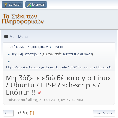
Σύνδεση
Εγγραφή
Το Στέκι των
Πληροφορικών
Main Menu
Το Στέκι των Πληροφορικών
Γενικά
►
Τεχνική υποστήριξη
(Συντονιστές:
alexxtasi
,
gidarakos
)
►
►
Μη βάζετε εδώ θέματα για Linux / Ubuntu / LTSP / sch-scripts / Επόπτη!!!
Μη βάζετε εδώ θέματα για Linux
/ Ubuntu / LTSP / sch-scripts /
Επόπτη!!!
Ξεκίνησε από alkisg, 21 Οκτ 2013, 05:57:47 ΜΜ
Σελίδες
1
Κάτω
User Actions