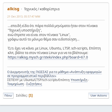
alkisg
Τεχνικός / καθαρίστρια
21 Οκτ 2013, 05:57:47 ΜΜ
...επειδή είδα ότι πάρα πολλά μηνύματα ήταν στον πίνακα
"Τεχνική υποστήριξη",
ενώ έπρεπε να είναι στον πίνακα "Linux",
γράφω αυτό το μόνιμο θέμα σαν ειδοποίηση...
Ό,τι έχει να κάνει με Linux, Ubuntu, LTSP, sch-scripts, Επόπτη
κλπ, βάλτε τα στον πίνακα Linux για να τα βλέπουμε:
https://alkisg.mysch.gr/steki/index.php?board=67.0
Ο Διερμηνευτής της ΓΛΩΣΣΑΣ για το μάθημα «Ανάπτυξη εφαρμογών
σε προγραμματιστικό περιβάλλον»
ΣΕΠΕΗΥ με Ubuntu/LTSP/sch-scripts/Επόπτη:
Υποστήριξη
-
Τεκμηρίωση
-
Συζητήσεις
Σελίδες
1
Πάνω
User Actions