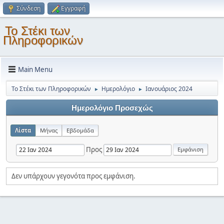
Σύνδεση
Εγγραφή
Το Στέκι των
Πληροφορικών
Main Menu
Το Στέκι των Πληροφορικών
Ημερολόγιο
Ιανουάριος 2024
►
►
Ημερολόγιο Προσεχώς
Λίστα
Μήνας
Εβδομάδα
Προς
Δεν υπάρχουν γεγονότα προς εμφάνιση.