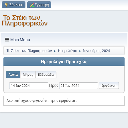
Σύνδεση
Εγγραφή
Το Στέκι των
Πληροφορικών
Main Menu
Το Στέκι των Πληροφορικών
Ημερολόγιο
Ιανουάριος 2024
►
►
Ημερολόγιο Προσεχώς
Λίστα
Μήνας
Εβδομάδα
Προς
Δεν υπάρχουν γεγονότα προς εμφάνιση.