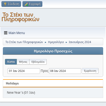
Σύνδεση
Εγγραφή
Το Στέκι των
Πληροφορικών
Main Menu
Το Στέκι των Πληροφορικών
Ημερολόγιο
Ιανουάριος 2024
►
►
Ημερολόγιο Προσεχώς
Λίστα
Μήνας
Εβδομάδα
Προς
Holidays
New Year's (01 Ιαν)