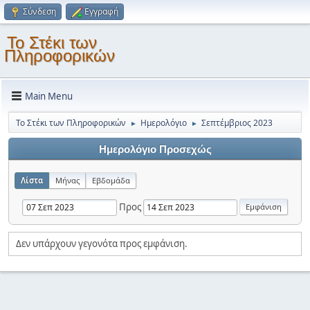
Σύνδεση
Εγγραφή
Το Στέκι των
Πληροφορικών
Main Menu
Το Στέκι των Πληροφορικών
Ημερολόγιο
Σεπτέμβριος 2023
►
►
Ημερολόγιο Προσεχώς
Λίστα
Μήνας
Εβδομάδα
Προς
Δεν υπάρχουν γεγονότα προς εμφάνιση.