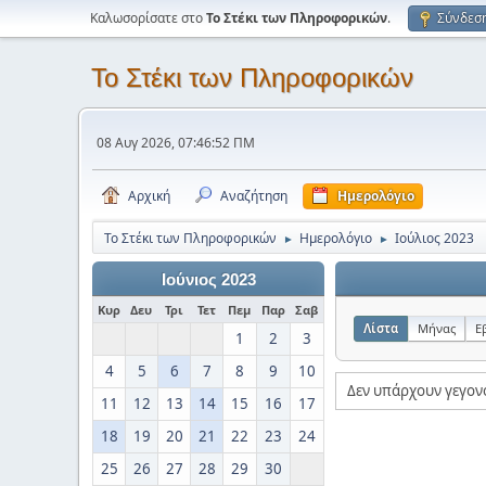
Καλωσορίσατε στο
Το Στέκι των Πληροφορικών
.
Σύνδεσ
Το Στέκι των Πληροφορικών
08 Αυγ 2026, 07:46:52 ΠΜ
Αρχική
Αναζήτηση
Ημερολόγιο
Το Στέκι των Πληροφορικών
Ημερολόγιο
Ιούλιος 2023
►
►
Ιούνιος 2023
Κυρ
Δευ
Τρι
Τετ
Πεμ
Παρ
Σαβ
Λίστα
Μήνας
Ε
1
2
3
4
5
6
7
8
9
10
Δεν υπάρχουν γεγον
11
12
13
14
15
16
17
18
19
20
21
22
23
24
25
26
27
28
29
30