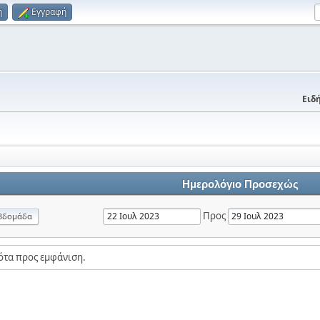
η
Εγγραφή
Ειδή
Ημερολόγιο Προσεχώς
Προς
βδομάδα
ότα προς εμφάνιση.