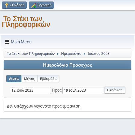
Σύνδεση
Εγγραφή
Το Στέκι των
Πληροφορικών
Main Menu
Το Στέκι των Πληροφορικών
Ημερολόγιο
Ιούλιος 2023
►
►
Ημερολόγιο Προσεχώς
Λίστα
Μήνας
Εβδομάδα
Προς
Δεν υπάρχουν γεγονότα προς εμφάνιση.