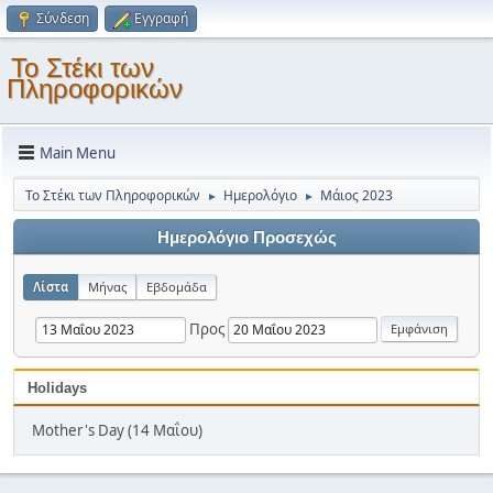
Σύνδεση
Εγγραφή
Το Στέκι των
Πληροφορικών
Main Menu
Το Στέκι των Πληροφορικών
Ημερολόγιο
Μάιος 2023
►
►
Ημερολόγιο Προσεχώς
Λίστα
Μήνας
Εβδομάδα
Προς
Holidays
Mother's Day (14 Μαΐου)