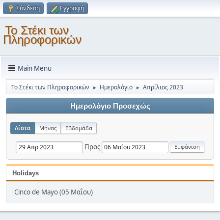
Σύνδεση
Εγγραφή
Το Στέκι των
Πληροφορικών
Main Menu
Το Στέκι των Πληροφορικών
Ημερολόγιο
Απρίλιος 2023
►
►
Ημερολόγιο Προσεχώς
Λίστα
Μήνας
Εβδομάδα
Προς
Holidays
Cinco de Mayo (05 Μαΐου)