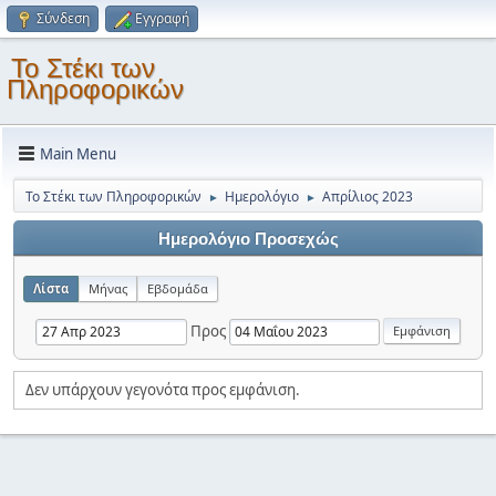
Σύνδεση
Εγγραφή
Το Στέκι των
Πληροφορικών
Main Menu
Το Στέκι των Πληροφορικών
Ημερολόγιο
Απρίλιος 2023
►
►
Ημερολόγιο Προσεχώς
Λίστα
Μήνας
Εβδομάδα
Προς
Δεν υπάρχουν γεγονότα προς εμφάνιση.