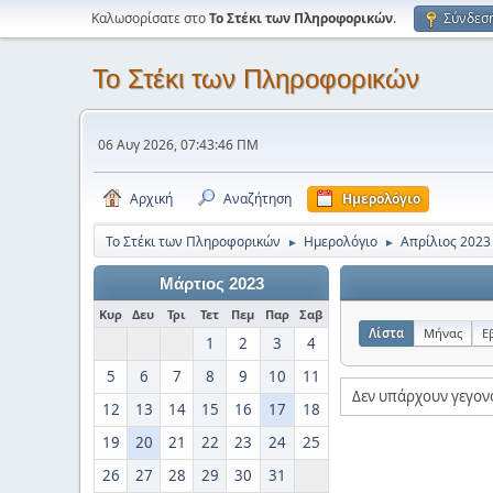
Καλωσορίσατε στο
Το Στέκι των Πληροφορικών
.
Σύνδεσ
Το Στέκι των Πληροφορικών
06 Αυγ 2026, 07:43:46 ΠΜ
Αρχική
Αναζήτηση
Ημερολόγιο
Το Στέκι των Πληροφορικών
Ημερολόγιο
Απρίλιος 2023
►
►
Μάρτιος 2023
Κυρ
Δευ
Τρι
Τετ
Πεμ
Παρ
Σαβ
Λίστα
Μήνας
Ε
1
2
3
4
5
6
7
8
9
10
11
Δεν υπάρχουν γεγον
12
13
14
15
16
17
18
19
20
21
22
23
24
25
26
27
28
29
30
31