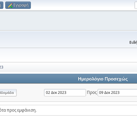
η
Εγγραφή
Ειδή
23
Ημερολόγιο Προσεχώς
Προς
βδομάδα
ότα προς εμφάνιση.