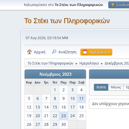
Καλωσορίσατε στο
Το Στέκι των Πληροφορικών
.
Σύνδεσ
Το Στέκι των Πληροφορικών
07 Αυγ 2026, 03:19:54 ΜΜ
Αρχική
Αναζήτηση
Ημερολόγιο
Το Στέκι των Πληροφορικών
Ημερολόγιο
Δεκέμβριος 20
►
►
Νοέμβριος 2023
Κυρ
Δευ
Τρι
Τετ
Πεμ
Παρ
Σαβ
Λίστα
Μήνας
Ε
1
2
3
4
5
6
7
8
9
10
11
Δεν υπάρχουν γεγον
12
13
14
15
16
17
18
19
20
21
22
23
24
25
26
27
28
29
30