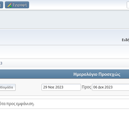
η
Εγγραφή
Ειδή
23
Ημερολόγιο Προσεχώς
Προς
βδομάδα
ότα προς εμφάνιση.