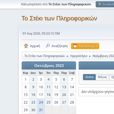
Καλωσορίσατε στο
Το Στέκι των Πληροφορικών
.
Σύνδεσ
Το Στέκι των Πληροφορικών
07 Αυγ 2026, 05:33:15 ΠΜ
Αρχική
Αναζήτηση
Ημερολόγιο
Το Στέκι των Πληροφορικών
Ημερολόγιο
Νοέμβριος 20
►
►
Οκτώβριος 2023
Κυρ
Δευ
Τρι
Τετ
Πεμ
Παρ
Σαβ
Λίστα
Μήνας
Ε
1
2
3
4
5
6
7
8
9
10
11
12
13
14
Δεν υπάρχουν γεγον
15
16
17
18
19
20
21
22
23
24
25
26
27
28
29
30
31