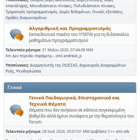
επανάληψης
Μονοδιάστατοι πίνακες
Πολυδιάστατοι πίνακες
Τμηματικός προγραμματισμός
Δομές δεδομένων
Γενικές εξετάσεις
Ομάδες διαγωνισμάτων
Αλγοριθμική και Προγραμματισμός
Εκπαιδευτικό πακέτο του ΥΠΕΠΘ για τη διδασκαλία
μαθημάτων προγραμματισμού
Τελευταίο μήνυμα:
31 Μαΐου 2026, 07:44:08 ΜΜ
Απ: Δεν περνάει παράμετρ...
από
andreas_p
Υποπίνακες
Διερμηνευτής της ΓΛΩΣΣΑΣ
Δημιουργός Διαγραμμάτων
Ροής
Ψευδογλώσσα
Γενικά
Γενικά Παιδαγωγικά, Επιστημονικά και
Τεχνικά Θέματα
Θέματα που δεν ανήκουν σε κάποια συγκεκριμένη
βαθμίδα αλλά έχουν συνάφεια με την θεματολογία του
forum.
Τελευταίο μήνυμα:
28 Ιουλ 2026, 05:07:01 ΜΜ
Διαβάστε C++
από
xdv