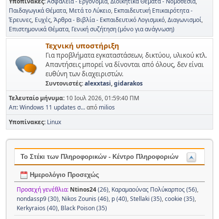
Υποπίνακες
Ασφάλεια - Εργονομία
Διοικητικά Θέματα - Νομοθεσία
Παιδαγωγικά Θέματα
Μετά το Λύκειο
Εκπαιδευτική Επικαιρότητα -
Έρευνες
Ευχές
Άρθρα - Βιβλία - Εκπαιδευτικό Λογισμικό
Διαγωνισμοί
Επιστημονικά Θέματα
Γενική συζήτηση (μόνο για ανάγνωση)
Τεχνική υποστήριξη
Για προβλήματα εγκαταστάσεων, δικτύου, υλικού κτλ.
Απαντήσεις μπορεί να δίνονται από όλους, δεν είναι
ευθύνη των διαχειριστών.
Συντονιστές:
alexxtasi
,
gidarakos
Τελευταίο μήνυμα:
10 Ιουλ 2026, 01:59:40 ΠΜ
Απ: Windows 11 updates σ...
από
milios
Υποπίνακες
Linux
Το Στέκι των Πληροφορικών - Κέντρο Πληροφοριών
Ημερολόγιο Προσεχώς
Προσεχή γενέθλια:
Ntinos24
(26)
,
Καραμαούνας Πολύκαρπος (56)
,
nondassp9 (30)
,
Nikos Zounis (46)
,
p (40)
,
Stellaki (35)
,
cookie (35)
,
Kerkyraios (40)
,
Black Poison (35)