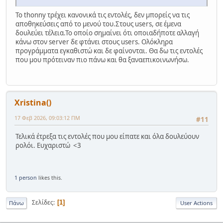
Το thonny τρέχει κανονικά τις εντολές, δεν μπορείς να τις
αποθηκεύσεις από το μενού του.Στους users, σε έμενα
δουλεύει τέλεια.Το οποίο σημαίνει ότι οποιαδήποτε αλλαγή
κάνω στον server δε φτάνει στους users. Ολόκληρα
προγράμματα εγκαθιστώ και δε φαίνονται. Θα δω τις εντολές
που μου πρότειναν πιο πάνω και θα ξαναεπικοινωνήσω.
Xristina()
17 Φεβ 2026, 09:03:12 ΠΜ
#11
Τελικά έτρεξα τις εντολές που μου είπατε και όλα δουλεύουν
ρολόι. Ευχαριστώ <3
1 person
likes this.
Σελίδες
1
Πάνω
User Actions