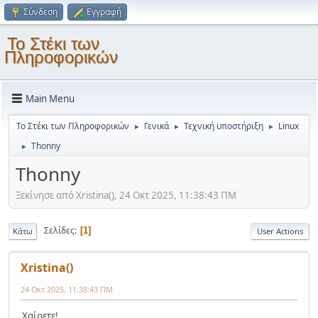
Σύνδεση
Εγγραφή
Το Στέκι των
Πληροφορικών
Main Menu
Το Στέκι των Πληροφορικών
Γενικά
Τεχνική υποστήριξη
Linux
►
►
►
Thonny
►
Thonny
Ξεκίνησε από Xristina(), 24 Οκτ 2025, 11:38:43 ΠΜ
Σελίδες
1
Κάτω
User Actions
Xristina()
24 Οκτ 2025, 11:38:43 ΠΜ
Χαίρετε!