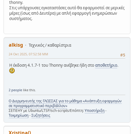
thonny.
Στις υπάρχουσες εγκαταστάσες αυτό θα εφαρμοστεί σε μερικές
μέρες (ίσως από Δευτέρα) με απλή εφαρμογή ενημερώσεων
συστήματος.
alkisg
Τεχνικός / καθαρίστρια
24 Οκτ 2025, 07:52:58 ΜΜ
#5
Η έκδοση 4.1.7-1 του Thonny ανέβηκε ήδη στο
αποθετήριο
.
2 people
like this.
Ο Διερμηνευτής της ΓΛΩΣΣΑΣ για το μάθημα «Ανάπτυξη εφαρμογών
σε προγραμματιστικό περιβάλλον»
ΣΕΠΕΗΥ με Ubuntu/LTSP/sch-scripts/Επόπτη:
Υποστήριξη
-
Τεκμηρίωση
-
Συζητήσεις
Xristina()