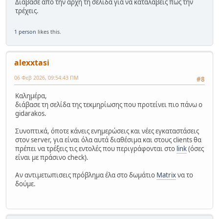
Διάβασε από την αρχή τη σελίδα για να καταλάβεις πως την
τρέχεις.
1 person
likes this.
alexxtasi
06 Φεβ 2026, 09:54:43 ΠΜ
#8
Καλημέρα,
διάβασε τη σελίδα της τεκμηρίωσης που προτείνει πιο πάνω ο
gidarakos.
Συνοπτικά, όποτε κάνεις ενημερώσεις και νέες εγκαταστάσεις
στον server, για είναι όλα αυτά διαθέσιμα και στους clients θα
πρέπει να τρέξεις τις εντολές που περιγράφονται στο
link
(όσες
είναι με πράσινο check).
Αν αντιμετωπισεις πρόβλημα έλα στο δωμάτιο
Matrix
να το
δούμε.