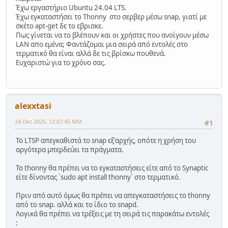
Έχω εργαστήριο Ubuntu 24.04 LTS.
Έχω εγκαταστήσει το Thonny στο σερβερ μέσω snap, γιατί με
σκέτο apt-get δε το εβρισκε.
Πως γίνεται να το βλέπουν και οι χρήστες που ανοίγουν μέσω
LAN απο εμένα; Φαντάζομαι μια σειρά από εντολές στο
τερματικό θα είναι αλλά δε τις βρίσκω πουθενά.
Ευχαριστώ για το χρόνο σας.
alexxtasi
24 Οκτ 2025, 12:07:45 ΜΜ
#1
Το LTSP απεγκαθιστά το snap εξ'αρχής, οπότε η χρήση του
αργότερα μπερδεύει τα πράγματα.
Το thonny θα πρέπει να το εγκαταστήσεις είτε από το Synaptic
είτε δίνοντας `sudo apt install thonny` στο τερματικό.
Πριν από αυτό όμως θα πρέπει να απεγκαταστήσεις το thonny
από το snap. αλλά και το ίδιο το snapd.
Λογικά θα πρέπει να τρέξεις με τη σειρά τις παρακάτω εντολές
: