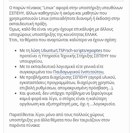
Ο παρών πίνακας "Linux" αφορά στην υποστήριξη υπευθύνων
ΣΕΠΕΗΥ, άλλων καθηγητών ή ακόμα και μαθητών που
χρησιμοποιούν Linux (οποιαδήποτε διανομή ή έκδοση) στην
εκπαιδευτική πράξη.
Όμως, καλό θα είναι να μην έχουμε επικάλυψη με άλλους
ιστοχώρους υποστήριξης της κοινότητας ΕΛΛΑΚ.
Έτσι, τα θέματα που αναρτώνται καλύτερα να έχουν σχέση:
Με τη
λύση Ubuntu/LTSP/sch-scripts/epoptes
που
προτείνει η Υπηρεσία Τεχνικής Στήριξης ΣΕΠΕΗΥ του
υπουργείου,
Με το εκπαιδευτικό λογισμικό είτε γενικά είτε
συγκεκριμένα του
Παιδαγωγικού Ινστιτούτου
,
Με προβλήματα διαχείρισης ΣΕΠΕΗΥ (αγορά υλικού,
εγκαταστάσεις προγραμμάτων, διαχείριση χρηστών,
επιβολή ρυθμίσεων, απομακρυσμένη πρόσβαση...),
Και φυσικά, δεν υπάρχει πρόβλημα να ξεφεύγουμε
καμιά φορά και λίγο, ο στόχος είναι η καλύτερη
οργάνωση και εξυπηρέτησή μας, όχι η ...λογοκρισία.
Παρατίθενται λίγοι μόνο από τους πολλούς χώρους
υποστήριξης για άλλα θέματα που δεν ταιριάζουν στον
παρόντα πίνακα: