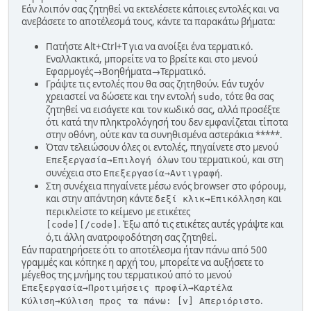
Εάν λοιπόν σας ζητηθεί να εκτελέσετε κάποιες εντολές και να
ανεβάσετε το αποτέλεσμά τους, κάντε τα παρακάτω βήματα:
Πατήστε Alt+Ctrl+T για να ανοίξει ένα τερματικό.
Εναλλακτικά, μπορείτε να το βρείτε και στο μενού
Εφαρμογές→Βοηθήματα→Τερματικό.
Γράψτε τις εντολές που θα σας ζητηθούν. Εάν τυχόν
χρειαστεί να δώσετε και την εντολή
, τότε θα σας
sudo
ζητηθεί να εισάγετε και τον κωδικό σας, αλλά προσέξτε
ότι κατά την πληκτρολόγησή του δεν εμφανίζεται τίποτα
στην οθόνη, ούτε καν τα συνηθισμένα αστεράκια *****.
Όταν τελειώσουν όλες οι εντολές, πηγαίνετε στο μενού
του τερματικού, και στη
Επεξεργασία→Επιλογή όλων
συνέχεια στο
.
Επεξεργασία→Αντιγραφή
Στη συνέχεια πηγαίνετε μέσω ενός browser στο φόρουμ,
και στην απάντηση κάντε
και
δεξί κλικ→Επικόλληση
περικλείστε το κείμενο με ετικέτες
. Έξω από τις ετικέτες αυτές γράψτε και
[cοde][/cοde]
ό,τι άλλη ανατροφοδότηση σας ζητηθεί.
Εάν παρατηρήσετε ότι το αποτέλεσμα ήταν πάνω από 500
γραμμές και κόπηκε η αρχή του, μπορείτε να αυξήσετε το
μέγεθος της μνήμης του τερματικού από το μενού
Επεξεργασία→Προτιμήσεις προφίλ→Καρτέλα
.
Κύλιση→Κύλιση προς τα πάνω: [v] Απεριόριστο