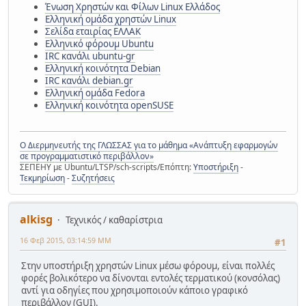
Ένωση Χρηστών και Φίλων Linux Ελλάδος
Ελληνική ομάδα χρηστών Linux
Σελίδα εταιρίας ΕΛΛΑΚ
Ελληνικό φόρουμ Ubuntu
IRC κανάλι ubuntu-gr
Ελληνική κοινότητα Debian
IRC κανάλι debian.gr
Ελληνική ομάδα Fedora
Ελληνική κοινότητα openSUSE
Ο Διερμηνευτής της ΓΛΩΣΣΑΣ για το μάθημα «Ανάπτυξη εφαρμογών
σε προγραμματιστικό περιβάλλον»
ΣΕΠΕΗΥ με Ubuntu/LTSP/sch-scripts/Επόπτη:
Υποστήριξη
-
Τεκμηρίωση
-
Συζητήσεις
alkisg
Τεχνικός / καθαρίστρια
16 Φεβ 2015, 03:14:59 ΜΜ
#1
Στην υποστήριξη χρηστών Linux μέσω φόρουμ, είναι πολλές
φορές βολικότερο να δίνονται εντολές τερματικού (κονσόλας)
αντί για οδηγίες που χρησιμοποιούν κάποιο γραφικό
περιβάλλον (GUI).