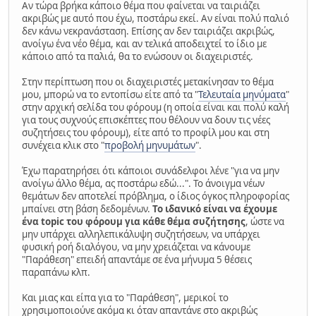
Αν τώρα βρήκα κάποιο θέμα που φαίνεται να ταιριάζει
ακριβώς με αυτό που έχω, ποστάρω εκεί. Αν είναι πολύ παλιό
δεν κάνω νεκρανάσταση. Επίσης αν δεν ταιριάζει ακριβώς,
ανοίγω ένα νέο θέμα, και αν τελικά αποδειχτεί το ίδιο με
κάποιο από τα παλιά, θα το ενώσουν οι διαχειριστές.
Στην περίπτωση που οι διαχειριστές μετακίνησαν το θέμα
μου, μπορώ να το εντοπίσω είτε από τα "
Τελευταία μηνύματα
"
στην αρχική σελίδα του φόρουμ (η οποία είναι και πολύ καλή
για τους συχνούς επισκέπτες που θέλουν να δουν τις νέες
συζητήσεις του φόρουμ), είτε από το προφίλ μου και στη
συνέχεια κλικ στο "
προβολή μηνυμάτων
".
Έχω παρατηρήσει ότι κάποιοι συνάδελφοι λένε "για να μην
ανοίγω άλλο θέμα, ας ποστάρω εδώ...". Το άνοιγμα νέων
θεμάτων δεν αποτελεί πρόβλημα, ο ίδιος όγκος πληροφορίας
μπαίνει στη βάση δεδομένων.
Το ιδανικό είναι να έχουμε
ένα topic του φόρουμ για κάθε θέμα συζήτησης
, ώστε να
μην υπάρχει αλληλεπικάλυψη συζητήσεων, να υπάρχει
φυσική ροή διαλόγου, να μην χρειάζεται να κάνουμε
"Παράθεση" επειδή απαντάμε σε ένα μήνυμα 5 θέσεις
παραπάνω κλπ.
Και μιας και είπα για το "Παράθεση", μερικοί το
χρησιμοποιούνε ακόμα κι όταν απαντάνε στο ακριβώς