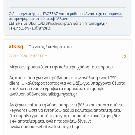
Ο Διερμηνευτής της ΓΛΩΣΣΑΣ για το μάθημα «Ανάπτυξη εφαρμογών
σε προγραμματιστικό περιβάλλον»
ΣΕΠΕΗΥ με Ubuntu/LTSP/sch-scripts/Επόπτη:
Υποστήριξη
-
Τεκμηρίωση
-
Συζητήσεις
alkisg
Τεχνικός / καθαρίστρια
27 Σεπ 2020, 08:47:11 ΠΜ
#2
Μερικές πρακτικές για την καλύτερη χρήση του φόρουμ.
Ας πούμε ότι έχω ένα πρόβλημα με την ανάλυση ενός LTSP
client. Ο καλύτερος τρόπος για να ψάξω για υπάρχοντα θέματα
και λύσεις είναι να γράψω το παρακάτω στο google:
ανάλυση οθόνης site:alkisg.mysch.gr
Αν ξέρω περίπου τη λύση, μπορώ να βάλω και κάποια σπάνια
keywords ώστε να εντοπίσω ακόμα καλύτερα αποτελέσματα.
Για παράδειγμα αυτή τη στιγμή η παραπάνω αναζήτηση δίνει
144 αποτελέσματα, ενώ η παρακάτω δίνει 7:
nvidia nomodeset site:alkisg.mysch.gr