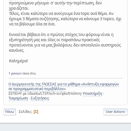
προηγούμενο μήνυμα· σ' αυτήν την περίπτωση, δεν
χρειάζεται.
Τέλος, είναι καλύτερο να ανοίγουμε ένα topic ανά θέμα. Αν
έχουμε 3 θέματα συζήτησης, καλύτερα να κάνουμε 3 topics, όχι
να τα βάλουμε όλα σε ένα.
Εννοείται βέβαια ότι ο πρώτος στόχος του φόρουμ είναι η
εξυπηρέτησή μας και όλες οι παραπάνω πρακτικές
προτείνονται για να μας βολέψουν, δεν αποτελούν αυστηρούς
κανόνες.
Καλημέρα!
1 person
likes this.
Ο Διερμηνευτής της ΓΛΩΣΣΑΣ για το μάθημα «Ανάπτυξη εφαρμογών
σε προγραμματιστικό περιβάλλον»
ΣΕΠΕΗΥ με Ubuntu/LTSP/sch-scripts/Επόπτη:
Υποστήριξη
-
Τεκμηρίωση
-
Συζητήσεις
Σελίδες
1
Πάνω
User Actions