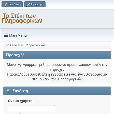
Σύνδεση
Εγγραφή
Το Στέκι των
Πληροφορικών
Main Menu
Το Στέκι των Πληροφορικών
Προσοχή!
Μόνο εγγεγραμμένα μέλη μπορούν να προσπελάσουν αυτήν την
περιοχή.
Παρακαλούμε συνδεθείτε ή
εγγραφείτε για έναν λογαριασμό
στο Το Στέκι των Πληροφορικών
Σύνδεση
Όνομα χρήστη: