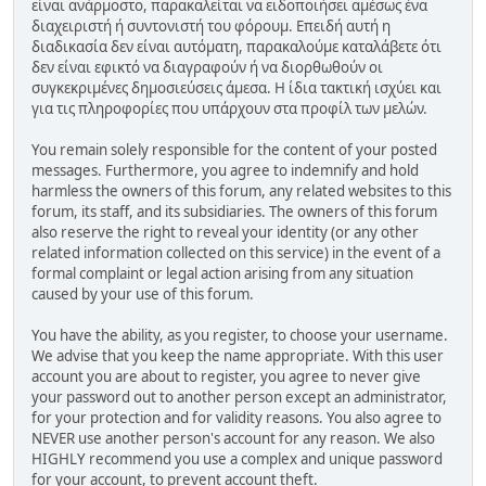
είναι ανάρμοστο, παρακαλείται να ειδοποιήσει αμέσως ένα
διαχειριστή ή συντονιστή του φόρουμ. Επειδή αυτή η
διαδικασία δεν είναι αυτόματη, παρακαλούμε καταλάβετε ότι
δεν είναι εφικτό να διαγραφούν ή να διορθωθούν οι
συγκεκριμένες δημοσιεύσεις άμεσα. Η ίδια τακτική ισχύει και
για τις πληροφορίες που υπάρχουν στα προφίλ των μελών.
You remain solely responsible for the content of your posted
messages. Furthermore, you agree to indemnify and hold
harmless the owners of this forum, any related websites to this
forum, its staff, and its subsidiaries. The owners of this forum
also reserve the right to reveal your identity (or any other
related information collected on this service) in the event of a
formal complaint or legal action arising from any situation
caused by your use of this forum.
You have the ability, as you register, to choose your username.
We advise that you keep the name appropriate. With this user
account you are about to register, you agree to never give
your password out to another person except an administrator,
for your protection and for validity reasons. You also agree to
NEVER use another person's account for any reason. We also
HIGHLY recommend you use a complex and unique password
for your account, to prevent account theft.