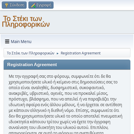
Σύνδεση
Εγγραφή
Το Στέκι των
Πληροφορικών
Main Menu
Το Στέκι των Πληροφορικών
Registration Agreement
►
Registration Agreement
Με την εγγραφή σας στο φόρουμ, συμφωνείτε ότι δε θα
χρησιμοποιήσετε υλικό ή κείμενο στις δημοσιεύσεις σας το
οποίο είναι αναληθές, δυσφημιστικό, συκοφαντικό,
ανακριβές, υβριστικό, αγενές, που να προκαλεί μίσος,
πρόστυχο, βλάσφημο, που να απειλεί ή να παραβιάζει την
ιδιωτική σφαίρα ενός άλλου μέλους, ή να έρχεται σε αντίθεση
με κάποιον ελληνικό η διεθνή νόμο. Επίσης, συμφωνείτε ότι
δεν θα χρησιμοποιήσετε υλικό το οποίο αποτελεί πνευματική
ιδιοκτησία κάποιου τρίτου χωρίς να έχετε την έγγραφη
συναίνεση του ιδιοκτήτη του υλικού αυτού. Επιπλέον,
απαγορεύονται σε αυτό το φόρουμ τα ανεπιθύμητα