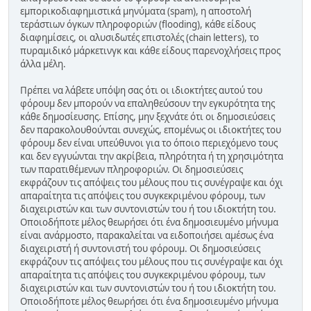
εμπορικοδιαφημιστικά μηνύματα (spam), η αποστολή
τεράστιων όγκων πληροφοριών (flooding), κάθε είδους
διαφημίσεις, οι αλυσιδωτές επιστολές (chain letters), το
πυραμιδικό μάρκετινγκ και κάθε είδους παρενοχλήσεις προς
άλλα μέλη.
Πρέπει να λάβετε υπόψη σας ότι οι ιδιοκτήτες αυτού του
φόρουμ δεν μπορούν να επαληθεύσουν την εγκυρότητα της
κάθε δημοσίευσης. Επίσης, μην ξεχνάτε ότι οι δημοσιεύσεις
δεν παρακολουθούνται συνεχώς, επομένως οι ιδιοκτήτες του
φόρουμ δεν είναι υπεύθυνοι για το όποιο περιεχόμενο τους
και δεν εγγυώνται την ακρίβεια, πληρότητα ή τη χρησιμότητα
των παρατιθέμενων πληροφοριών. Οι δημοσιεύσεις
εκφράζουν τις απόψεις του μέλους που τις συνέγραψε και όχι
απαραίτητα τις απόψεις του συγκεκριμένου φόρουμ, των
διαχειριστών και των συντονιστών του ή του ιδιοκτήτη του.
Οποιοδήποτε μέλος θεωρήσει ότι ένα δημοσιευμένο μήνυμα
είναι ανάρμοστο, παρακαλείται να ειδοποιήσει αμέσως ένα
διαχειριστή ή συντονιστή του φόρουμ. Οι δημοσιεύσεις
εκφράζουν τις απόψεις του μέλους που τις συνέγραψε και όχι
απαραίτητα τις απόψεις του συγκεκριμένου φόρουμ, των
διαχειριστών και των συντονιστών του ή του ιδιοκτήτη του.
Οποιοδήποτε μέλος θεωρήσει ότι ένα δημοσιευμένο μήνυμα