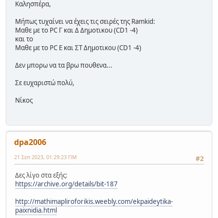
Καλησπέρα,
Μήπως τυχαίνει να έχεις τις σειρές της Ramkid:
Μαθε με το PC Γ και Δ Δημοτικου (CD1 -4)
και το
Μαθε με το PC Ε και ΣΤ Δημοτικου (CD1 -4)
Δεν μπορω να τα βρω πουθενα...
Σε ευχαριστώ πολύ,
Νίκος
dpa2006
21 Σεπ 2023, 01:29:23 ΠΜ
#2
Δες λίγο στα εξής:
https://archive.org/details/bit-187
http://mathimapliroforikis.weebly.com/ekpaideytika-
paixnidia.html