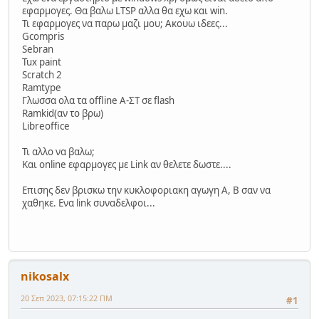
εφαρμογες. Θα βαλω LTSP αλλα θα εχω και win.
Τι εφαρμογες να παρω μαζι μου; Ακουω ιδεες...
Gcompris
Sebran
Tux paint
Scratch 2
Ramtype
Γλωσσα ολα τα offline Α-ΣΤ σε flash
Ramkid(αν το βρω)
Libreoffice
Τι αλλο να βαλω;
Και online εφαρμογες με Link αν θελετε δωστε....
Επισης δεν βρισκω την κυκλοφοριακη αγωγη Α, Β σαν να
χαθηκε. Ενα link συναδελφοι...
nikosalx
20 Σεπ 2023, 07:15:22 ΠΜ
#1