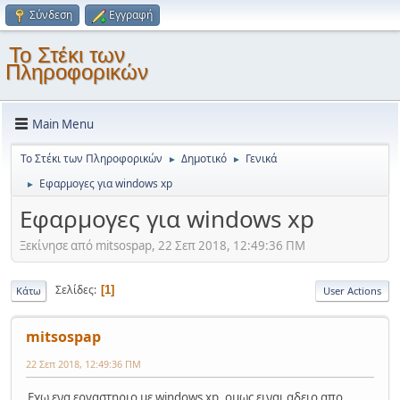
Σύνδεση
Εγγραφή
Το Στέκι των
Πληροφορικών
Main Menu
Το Στέκι των Πληροφορικών
Δημοτικό
Γενικά
►
►
Εφαρμογες για windows xp
►
Εφαρμογες για windows xp
Ξεκίνησε από mitsospap, 22 Σεπ 2018, 12:49:36 ΠΜ
Σελίδες
1
Κάτω
User Actions
mitsospap
22 Σεπ 2018, 12:49:36 ΠΜ
Εχω ενα εργαστηριο με windows xp, ομως ειναι αδειο απο