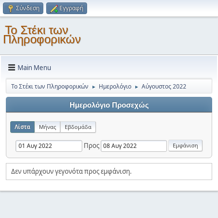
Σύνδεση
Εγγραφή
Το Στέκι των
Πληροφορικών
Main Menu
Το Στέκι των Πληροφορικών
Ημερολόγιο
Αύγουστος 2022
►
►
Ημερολόγιο Προσεχώς
Λίστα
Μήνας
Εβδομάδα
Προς
Δεν υπάρχουν γεγονότα προς εμφάνιση.