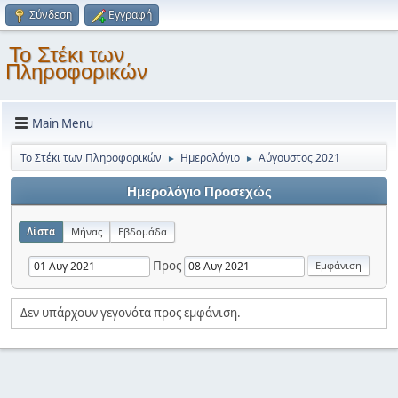
Σύνδεση
Εγγραφή
Το Στέκι των
Πληροφορικών
Main Menu
Το Στέκι των Πληροφορικών
Ημερολόγιο
Αύγουστος 2021
►
►
Ημερολόγιο Προσεχώς
Λίστα
Μήνας
Εβδομάδα
Προς
Δεν υπάρχουν γεγονότα προς εμφάνιση.