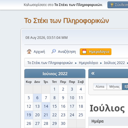
Καλωσορίσατε στο
Το Στέκι των Πληροφορικών
.
Σύνδεσ
Το Στέκι των Πληροφορικών
08 Αυγ 2026, 03:51:04 ΜΜ
Αρχική
Αναζήτηση
Ημερολόγιο
Το Στέκι των Πληροφορικών
Ημερολόγιο
Ιούλιος 2022
►
►
«
Ιούνιος 2022
Κυρ
Δευ
Τρι
Τετ
Πεμ
Παρ
Σαβ
Λίστα
Μήνας
Ε
1
2
3
4
5
6
7
8
9
10
11
Ιούλιος
12
13
14
15
16
17
18
19
20
21
22
23
24
25
Ημέρα
26
27
28
29
30