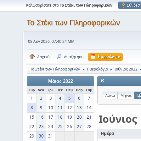
Καλωσορίσατε στο
Το Στέκι των Πληροφορικών
.
Σύνδεσ
Το Στέκι των Πληροφορικών
08 Αυγ 2026, 07:40:24 ΜΜ
Αρχική
Αναζήτηση
Ημερολόγιο
Το Στέκι των Πληροφορικών
Ημερολόγιο
Ιούνιος 2022
►
►
«
Μάιος 2022
Κυρ
Δευ
Τρι
Τετ
Πεμ
Παρ
Σαβ
Λίστα
Μήνας
Ε
1
2
3
4
5
6
7
8
9
10
11
12
13
14
Ιούνιος
15
16
17
18
19
20
21
22
23
24
25
26
27
28
Ημέρα
29
30
31