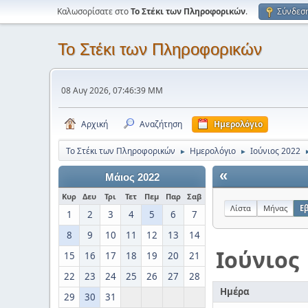
Καλωσορίσατε στο
Το Στέκι των Πληροφορικών
.
Σύνδεσ
Το Στέκι των Πληροφορικών
08 Αυγ 2026, 07:46:39 ΜΜ
Αρχική
Αναζήτηση
Ημερολόγιο
Το Στέκι των Πληροφορικών
Ημερολόγιο
Ιούνιος 2022
►
►
«
Μάιος 2022
Κυρ
Δευ
Τρι
Τετ
Πεμ
Παρ
Σαβ
Λίστα
Μήνας
Ε
1
2
3
4
5
6
7
8
9
10
11
12
13
14
Ιούνιος
15
16
17
18
19
20
21
22
23
24
25
26
27
28
Ημέρα
29
30
31