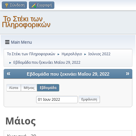
Σύνδεση
Εγγραφή
Το Στέκι των
Πληροφορικών
Main Menu
Το Στέκι των Πληροφορικών
Ημερολόγιο
Ιούνιος 2022
►
►
Εβδομάδα που ξεκινάει Μαΐου 29, 2022
►
«
»
Εβδομάδα που ξεκινάει Μαΐου 29, 2022
Λίστα
Μήνας
Εβδομάδα
Μάιος