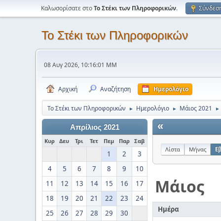
Καλωσορίσατε στο
Το Στέκι των Πληροφορικών
.
Σύνδεσ
Το Στέκι των Πληροφορικών
08 Αυγ 2026, 10:16:01 ΜΜ
Αρχική
Αναζήτηση
Ημερολόγιο
Το Στέκι των Πληροφορικών
Ημερολόγιο
Μάιος 2021
►
►
►
«
Απρίλιος 2021
Κυρ
Δευ
Τρι
Τετ
Πεμ
Παρ
Σαβ
Λίστα
Μήνας
Ε
1
2
3
4
5
6
7
8
9
10
Μάιος
11
12
13
14
15
16
17
18
19
20
21
22
23
24
Ημέρα
25
26
27
28
29
30