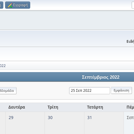
η
Εγγραφή
Ειδή
022
Σεπτέμβριος 2022
βδομάδα
Δευτέρα
Τρίτη
Τετάρτη
Πέ
29
30
31
Σεπ