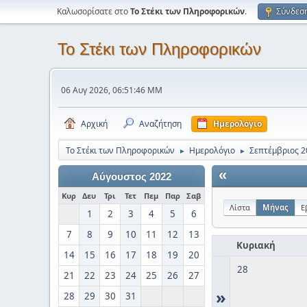
Καλωσορίσατε στο
Το Στέκι των Πληροφορικών
.
Σύνδεσ
Το Στέκι των Πληροφορικών
06 Αυγ 2026, 06:51:46 ΜΜ
Αρχική
Αναζήτηση
Ημερολόγιο
Το Στέκι των Πληροφορικών
Ημερολόγιο
Σεπτέμβριος 2
►
►
«
Αύγουστος 2022
Κυρ
Δευ
Τρι
Τετ
Πεμ
Παρ
Σαβ
Λίστα
Μήνας
Ε
1
2
3
4
5
6
7
8
9
10
11
12
13
Κυριακή
14
15
16
17
18
19
20
28
21
22
23
24
25
26
27
»
28
29
30
31