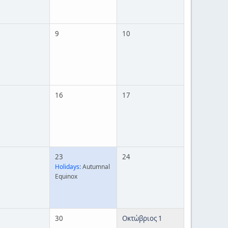
9
10
16
17
23
24
Holidays:
Autumnal
Equinox
30
Οκτώβριος 1