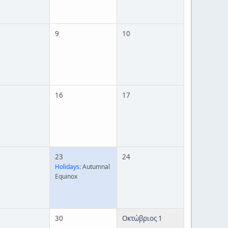
9
10
16
17
23
24
Holidays:
Autumnal
Equinox
30
Οκτώβριος 1