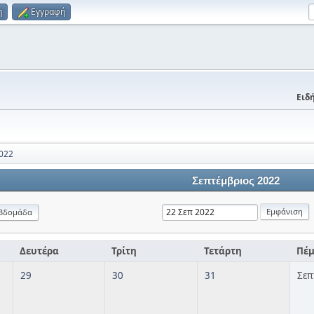
η
Εγγραφή
Ειδή
022
Σεπτέμβριος 2022
βδομάδα
Δευτέρα
Τρίτη
Τετάρτη
Πέ
29
30
31
Σεπ