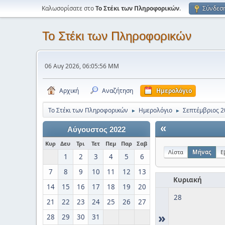
Καλωσορίσατε στο
Το Στέκι των Πληροφορικών
.
Σύνδεσ
Το Στέκι των Πληροφορικών
06 Αυγ 2026, 06:05:56 ΜΜ
Αρχική
Αναζήτηση
Ημερολόγιο
Το Στέκι των Πληροφορικών
Ημερολόγιο
Σεπτέμβριος 2
►
►
«
Αύγουστος 2022
Κυρ
Δευ
Τρι
Τετ
Πεμ
Παρ
Σαβ
Λίστα
Μήνας
Ε
1
2
3
4
5
6
7
8
9
10
11
12
13
Κυριακή
14
15
16
17
18
19
20
28
21
22
23
24
25
26
27
»
28
29
30
31