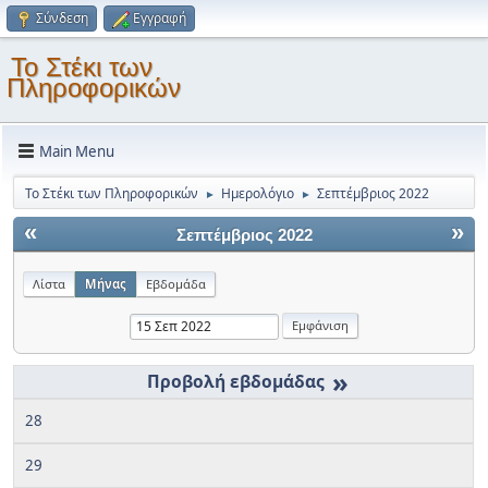
Σύνδεση
Εγγραφή
Το Στέκι των
Πληροφορικών
Main Menu
Το Στέκι των Πληροφορικών
Ημερολόγιο
Σεπτέμβριος 2022
►
►
«
»
Σεπτέμβριος 2022
Λίστα
Μήνας
Εβδομάδα
»
28
29