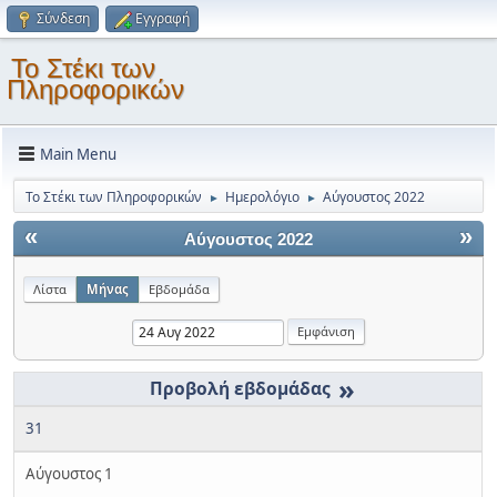
Σύνδεση
Εγγραφή
Το Στέκι των
Πληροφορικών
Main Menu
Το Στέκι των Πληροφορικών
Ημερολόγιο
Αύγουστος 2022
►
►
«
»
Αύγουστος 2022
Λίστα
Μήνας
Εβδομάδα
»
31
Αύγουστος 1