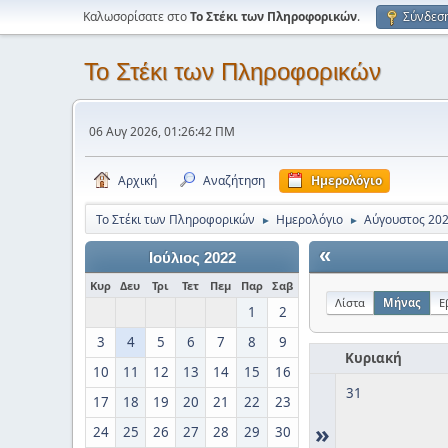
Καλωσορίσατε στο
Το Στέκι των Πληροφορικών
.
Σύνδεσ
Το Στέκι των Πληροφορικών
06 Αυγ 2026, 01:26:42 ΠΜ
Αρχική
Αναζήτηση
Ημερολόγιο
Το Στέκι των Πληροφορικών
Ημερολόγιο
Αύγουστος 20
►
►
«
Ιούλιος 2022
Κυρ
Δευ
Τρι
Τετ
Πεμ
Παρ
Σαβ
Λίστα
Μήνας
Ε
1
2
3
4
5
6
7
8
9
Κυριακή
10
11
12
13
14
15
16
31
17
18
19
20
21
22
23
»
24
25
26
27
28
29
30