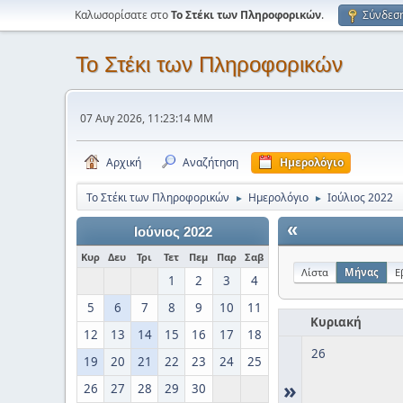
Καλωσορίσατε στο
Το Στέκι των Πληροφορικών
.
Σύνδεσ
Το Στέκι των Πληροφορικών
07 Αυγ 2026, 11:23:14 ΜΜ
Αρχική
Αναζήτηση
Ημερολόγιο
Το Στέκι των Πληροφορικών
Ημερολόγιο
Ιούλιος 2022
►
►
«
Ιούνιος 2022
Κυρ
Δευ
Τρι
Τετ
Πεμ
Παρ
Σαβ
Λίστα
Μήνας
Ε
1
2
3
4
5
6
7
8
9
10
11
Κυριακή
12
13
14
15
16
17
18
26
19
20
21
22
23
24
25
»
26
27
28
29
30