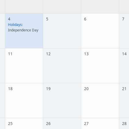
4
5
6
7
Holidays:
Independence Day
11
12
13
14
18
19
20
21
25
26
27
28