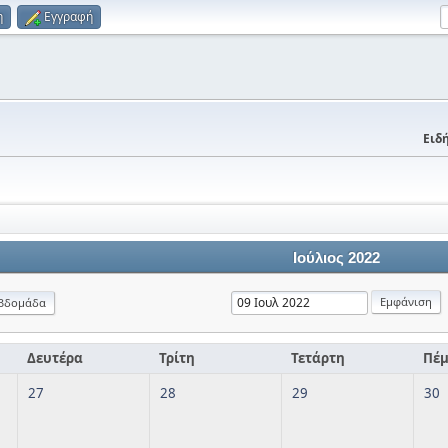
η
Εγγραφή
Ειδή
Ιούλιος 2022
βδομάδα
Δευτέρα
Τρίτη
Τετάρτη
Πέ
27
28
29
30