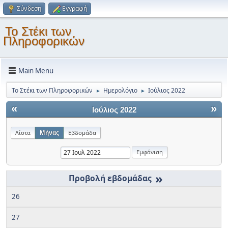
Σύνδεση
Εγγραφή
Το Στέκι των
Πληροφορικών
Main Menu
Το Στέκι των Πληροφορικών
Ημερολόγιο
Ιούλιος 2022
►
►
«
»
Ιούλιος 2022
Λίστα
Μήνας
Εβδομάδα
»
26
27