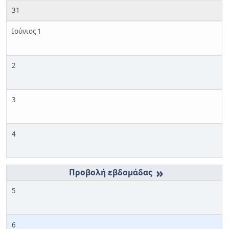
31
Ιούνιος 1
2
3
4
»
5
6