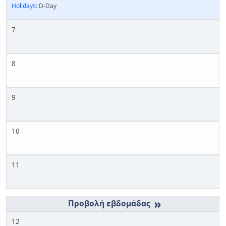
Holidays:
D-Day
7
8
9
10
11
»
12