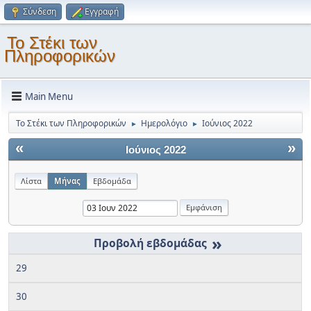
Σύνδεση
Εγγραφή
Το Στέκι των
Πληροφορικών
Main Menu
Το Στέκι των Πληροφορικών
Ημερολόγιο
Ιούνιος 2022
►
►
«
»
Ιούνιος 2022
Λίστα
Μήνας
Εβδομάδα
»
29
30