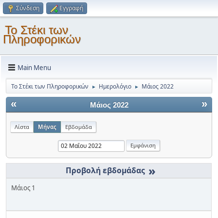
Σύνδεση
Εγγραφή
Το Στέκι των
Πληροφορικών
Main Menu
Το Στέκι των Πληροφορικών
Ημερολόγιο
Μάιος 2022
►
►
«
»
Μάιος 2022
Λίστα
Μήνας
Εβδομάδα
»
Μάιος 1