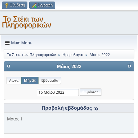
Σύνδεση
Εγγραφή
Το Στέκι των
Πληροφορικών
Main Menu
Το Στέκι των Πληροφορικών
Ημερολόγιο
Μάιος 2022
►
►
«
»
Μάιος 2022
Λίστα
Μήνας
Εβδομάδα
»
Μάιος 1