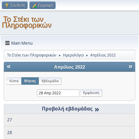
Σύνδεση
Εγγραφή
Το Στέκι των
Πληροφορικών
Main Menu
Το Στέκι των Πληροφορικών
Ημερολόγιο
Απρίλιος 2022
►
►
«
»
Απρίλιος 2022
Λίστα
Μήνας
Εβδομάδα
»
27
28