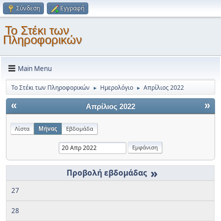
Σύνδεση
Εγγραφή
Το Στέκι των
Πληροφορικών
Main Menu
Το Στέκι των Πληροφορικών
Ημερολόγιο
Απρίλιος 2022
►
►
«
»
Απρίλιος 2022
Λίστα
Μήνας
Εβδομάδα
»
27
28