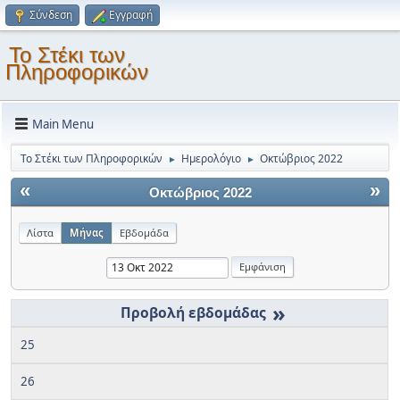
Σύνδεση
Εγγραφή
Το Στέκι των
Πληροφορικών
Main Menu
Το Στέκι των Πληροφορικών
Ημερολόγιο
Οκτώβριος 2022
►
►
«
»
Οκτώβριος 2022
Λίστα
Μήνας
Εβδομάδα
»
25
26