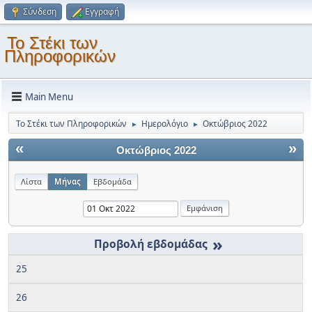
Σύνδεση
Εγγραφή
Το Στέκι των
Πληροφορικών
Main Menu
Το Στέκι των Πληροφορικών
Ημερολόγιο
Οκτώβριος 2022
►
►
«
»
Οκτώβριος 2022
Λίστα
Μήνας
Εβδομάδα
»
25
26