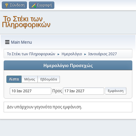
Σύνδεση
Εγγραφή
Το Στέκι των
Πληροφορικών
Main Menu
Το Στέκι των Πληροφορικών
Ημερολόγιο
Ιανουάριος 2027
►
►
Ημερολόγιο Προσεχώς
Λίστα
Μήνας
Εβδομάδα
Προς
Δεν υπάρχουν γεγονότα προς εμφάνιση.