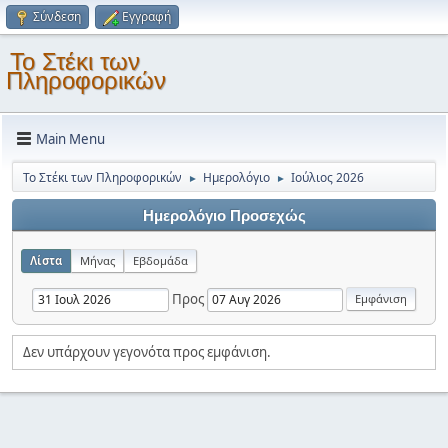
Σύνδεση
Εγγραφή
Το Στέκι των
Πληροφορικών
Main Menu
Το Στέκι των Πληροφορικών
Ημερολόγιο
Ιούλιος 2026
►
►
Ημερολόγιο Προσεχώς
Λίστα
Μήνας
Εβδομάδα
Προς
Δεν υπάρχουν γεγονότα προς εμφάνιση.