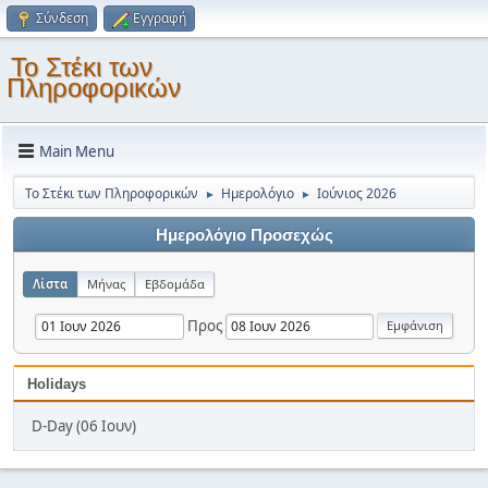
Σύνδεση
Εγγραφή
Το Στέκι των
Πληροφορικών
Main Menu
Το Στέκι των Πληροφορικών
Ημερολόγιο
Ιούνιος 2026
►
►
Ημερολόγιο Προσεχώς
Λίστα
Μήνας
Εβδομάδα
Προς
Holidays
D-Day (06 Ιουν)