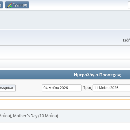
η
Εγγραφή
Ειδή
Ημερολόγιο Προσεχώς
Προς
βδομάδα
Μαΐου), Mother's Day (10 Μαΐου)