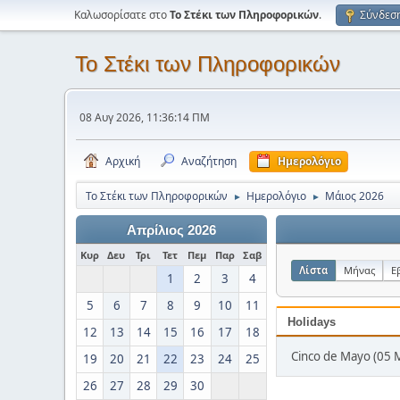
Καλωσορίσατε στο
Το Στέκι των Πληροφορικών
.
Σύνδεσ
Το Στέκι των Πληροφορικών
08 Αυγ 2026, 11:36:14 ΠΜ
Αρχική
Αναζήτηση
Ημερολόγιο
Το Στέκι των Πληροφορικών
Ημερολόγιο
Μάιος 2026
►
►
Απρίλιος 2026
Κυρ
Δευ
Τρι
Τετ
Πεμ
Παρ
Σαβ
Λίστα
Μήνας
Ε
1
2
3
4
5
6
7
8
9
10
11
Holidays
12
13
14
15
16
17
18
Cinco de Mayo (05 
19
20
21
22
23
24
25
26
27
28
29
30