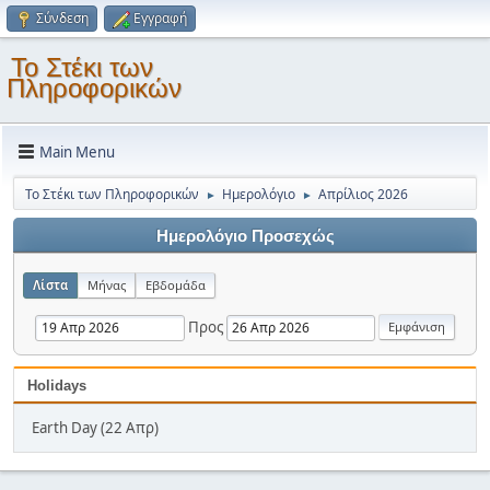
Σύνδεση
Εγγραφή
Το Στέκι των
Πληροφορικών
Main Menu
Το Στέκι των Πληροφορικών
Ημερολόγιο
Απρίλιος 2026
►
►
Ημερολόγιο Προσεχώς
Λίστα
Μήνας
Εβδομάδα
Προς
Holidays
Earth Day (22 Απρ)