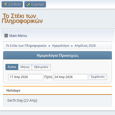
Σύνδεση
Εγγραφή
Το Στέκι των
Πληροφορικών
Main Menu
Το Στέκι των Πληροφορικών
Ημερολόγιο
Απρίλιος 2026
►
►
Ημερολόγιο Προσεχώς
Λίστα
Μήνας
Εβδομάδα
Προς
Holidays
Earth Day (22 Απρ)