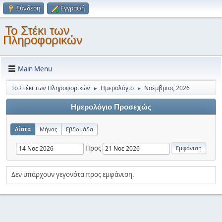
Σύνδεση
Εγγραφή
Το Στέκι των
Πληροφορικών
Main Menu
Το Στέκι των Πληροφορικών
Ημερολόγιο
Νοέμβριος 2026
►
►
Ημερολόγιο Προσεχώς
Λίστα
Μήνας
Εβδομάδα
Προς
Δεν υπάρχουν γεγονότα προς εμφάνιση.