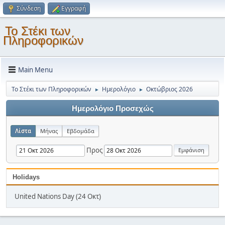
Σύνδεση
Εγγραφή
Το Στέκι των
Πληροφορικών
Main Menu
Το Στέκι των Πληροφορικών
Ημερολόγιο
Οκτώβριος 2026
►
►
Ημερολόγιο Προσεχώς
Λίστα
Μήνας
Εβδομάδα
Προς
Holidays
United Nations Day (24 Οκτ)