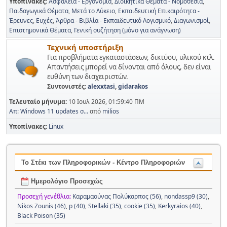
Υποπίνακες
Ασφάλεια - Εργονομία
Διοικητικά Θέματα - Νομοθεσία
Παιδαγωγικά Θέματα
Μετά το Λύκειο
Εκπαιδευτική Επικαιρότητα -
Έρευνες
Ευχές
Άρθρα - Βιβλία - Εκπαιδευτικό Λογισμικό
Διαγωνισμοί
Επιστημονικά Θέματα
Γενική συζήτηση (μόνο για ανάγνωση)
Τεχνική υποστήριξη
Για προβλήματα εγκαταστάσεων, δικτύου, υλικού κτλ.
Απαντήσεις μπορεί να δίνονται από όλους, δεν είναι
ευθύνη των διαχειριστών.
Συντονιστές:
alexxtasi
,
gidarakos
Τελευταίο μήνυμα:
10 Ιουλ 2026, 01:59:40 ΠΜ
Απ: Windows 11 updates σ...
από
milios
Υποπίνακες
Linux
Το Στέκι των Πληροφορικών - Κέντρο Πληροφοριών
Ημερολόγιο Προσεχώς
Προσεχή γενέθλια:
Καραμαούνας Πολύκαρπος (56)
,
nondassp9 (30)
,
Nikos Zounis (46)
,
p (40)
,
Stellaki (35)
,
cookie (35)
,
Kerkyraios (40)
,
Black Poison (35)