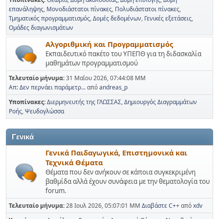
επανάληψης
Μονοδιάστατοι πίνακες
Πολυδιάστατοι πίνακες
Τμηματικός προγραμματισμός
Δομές δεδομένων
Γενικές εξετάσεις
Ομάδες διαγωνισμάτων
Αλγοριθμική και Προγραμματισμός
Εκπαιδευτικό πακέτο του ΥΠΕΠΘ για τη διδασκαλία
μαθημάτων προγραμματισμού
Τελευταίο μήνυμα:
31 Μαΐου 2026, 07:44:08 ΜΜ
Απ: Δεν περνάει παράμετρ...
από
andreas_p
Υποπίνακες
Διερμηνευτής της ΓΛΩΣΣΑΣ
Δημιουργός Διαγραμμάτων
Ροής
Ψευδογλώσσα
Γενικά
Γενικά Παιδαγωγικά, Επιστημονικά και
Τεχνικά Θέματα
Θέματα που δεν ανήκουν σε κάποια συγκεκριμένη
βαθμίδα αλλά έχουν συνάφεια με την θεματολογία του
forum.
Τελευταίο μήνυμα:
28 Ιουλ 2026, 05:07:01 ΜΜ
Διαβάστε C++
από
xdv